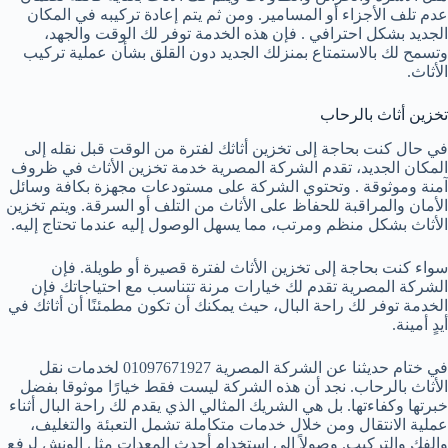
عدم تلف الأجزاء أو المسامير. ومن ثم يتم إعادة تركيبه في المكان
الجديد بشكل احترافي . فإن هذه الخدمة توفر لك الوقت والجهد،
وتسمح لك بالاستمتاع بمنزلك الجديد دون القلق بشأن عملية تركيب
الأثاث.
تخزين أثاث بالرحاب
في حال كنت بحاجة إلى تخزين أثاثك لفترة من الوقت قبل نقله إلى
المكان الجديد، تقدم الشركة المصرية خدمة تخزين الأثاث في ظروف
آمنة وموثوقة . وتحتوي الشركة على مستودعات مجهزة بكافة وسائل
الأمان والمراقبة للحفاظ على الأثاث من التلف أو السرقة. ويتم تخزين
الأثاث بشكل منظم ومرتب، مما يسهل الوصول إليه عندما تحتاج إليه.
سواء كنت بحاجة إلى تخزين الأثاث لفترة قصيرة أو طويلة. فإن
الشركة المصرية تقدم لك خيارات مرنة تتناسب مع احتياجاتك فإن
الخدمة توفر لك راحة البال، حيث يمكنك أن تكون مطمئنًا أن أثاثك في
أيدٍ أمينة.
في ختام حديثنا عن الشركة المصرية 01097671927 لخدمات نقل
الأثاث بالرحاب. نجد أن هذه الشركة ليست فقط خيارًا موثوقا بفضل
خبرتها وكفاءتها. بل هي الشريك المثالي الذي يقدم لك راحة البال أثناء
عملية الانتقال ومن خلال خدمات متكاملة تشمل التعبئة والتغليف،
والفك والتركيب. وصولاً إلى استخدام أحدث المعدات مثل الونش لرفع