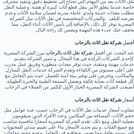
نقل الأثاث يعد من المهام التي تحتاج إلى تخطيط دقيق وتنفيذ محترف.
خاصة عندما يتعلق الأمر بنقل قطع أثاث كبيرة أو هشة. وعملية النقل
تتطلب معدات حديثة وأيدي عاملة مدربة لضمان سلامة الأثاث وعدم
تعرضه للتلف . والشركات المتخصصة في نقل الأثاث مثل الشركة
المصرية توفر كل ذلك، بالإضافة إلى تأمين الأثاث أثناء النقل، مما
يخفف عنك عبء هذه المهمة ويضمن لك راحة البال.
أفضل
شركة نقل اثاث بالرحاب
عند البحث عن أفضل
شركة نقل اثاث بالرحاب
تبرز الشركة المصرية
كإحدى الشركات الرائدة في هذا المجال. و تتميز الشركة بتقديم
خدمات مهنية ومتقنة. حيث توفر معدات متطورة وفريق عمل مدرب
على أعلى مستوى من الكفاءة وتقدم الشركة خدمات النقل للمنازل
والمكاتب، وتحرص على توفير بيئة آمنة للعميل. حيث يتم التعامل مع
كل قطعة أثاث بعناية فائقة وبفضل السمعة الطيبة والخبرة الطويلة،
أصبحت الشركة المصرية الخيار الأول للكثير من العملاء في الرحاب.
أسعار
شركة نقل اثاث بالرحاب
تتفاوت أسعار خدمات نقل الأثاث في الرحاب حسب عدة عوامل مثل
حجم الأثاث، المسافة بين المكانين. وعدد الأفراد الذين سيقومون
بعملية النقل ومع ذلك، تقدم الشركة المصرية أسعاراً تنافسية تتناسب
مع جميع الفئات. و يتم تحديد الأسعار بناءً على تقييم مبدئي للمحتويات
التي سيتم نقلها، مما يضمن شفافية في التعامل وعدم وجود مفاجآت