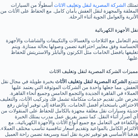
تمتلك
الشركة المصرية لنقل وتغليف الاثاث
أسطولًا من السيارات
المغلقة والمجهزة لنقل العفش بأمان كامل. مع الحفاظ على الأثاث من
الأتربة والعوامل الجوية أثناء الرحلة.
نقل الأجهزة الكهربائية
يتم التعامل مع الثلاجات والغسالات والتكييفات والشاشات والأجهزة
الحساسة وفق معايير احترافية تضمن وصولها بحالة ممتازة. ويتم
تغليفها بافضل الخامات مثل الكرتون والبابلز والاستريتش للحفاظ
عليها.
مميزات الشركة المصرية لنقل وتغليف الاثاث
تتمتع
الشركة المصرية لنقل وتغليف الأثاث
بخبرة طويلة في مجال نقل
العفش. مما جعلها واحدة من الشركات الموثوقة التي يعتمد عليها
العملاء في القاهرة الجديدة والتجمع الخامس وجميع أنحاء القاهرة.
نحرص على تقديم خدمات متكاملة تشمل فك وتركيب الأثاث، والتغليف
الاحترافي باستخدام أفضل الخامات، بالإضافة إلى توفير أوناش رفع
حديثة وسيارات نقل مغلقة مجهزة بالكامل للحفاظ على المنقولات من
أي أضرار أثناء النقل. كما نتميز بفريق عمل مدرب يمتلك الخبرة
والكفاءة في التعامل مع جميع أنواع الأثاث والأجهزة الكهربائية،. مع
الالتزام الكامل بالمواعيد وتقديم أسعار تنافسية تناسب مختلف العملاء.
هدفنا الأساسي هو توفير تجربة نقل آمنة وسريعة تضمن راحة العميل