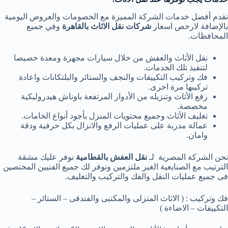
نقدم أفضل خدمات الشركة المميزة مع الخصومات والعروض اليومية
بالإضافة لارخص اسعار
شركات نقل الاثاث بالقاهرة
وفي جميع
المحافظات.
نقل الأثاث والعفش من خلال سيارات مجهزة ومعدة خصيصا
لتنفيذ تلك الخدمات.
فك وتركيب التكييفات والنجف والستائر والبلتكانات واعادة
تركيبها مرة اخرى.
رفع الأثاث وتنزيله من الأدوار المرتفعة باوناش هيدروليكية
مخصصة.
تغليف الأثاث وجميع محتويات المنزل بأجود أنواع الخامات.
عمالة مدربة على عمليات الرفع والانزال بكل حرفية ودقة
وامان.
نحن الشركة المصرية لـ
نقل العفش بالقطامية
نوفر عليك مشقة
الترتيب مع الصنايعية الغير ملتزمين ونوفر لك جميع الفنيين المختصين
فى جميع عمليات النقل والفك والتركيب والتغليف.
فك وتركيب : ( الاثاث المنزلى والمكتبى والفندقى – الستائر –
التكييفات – الاضاءة )