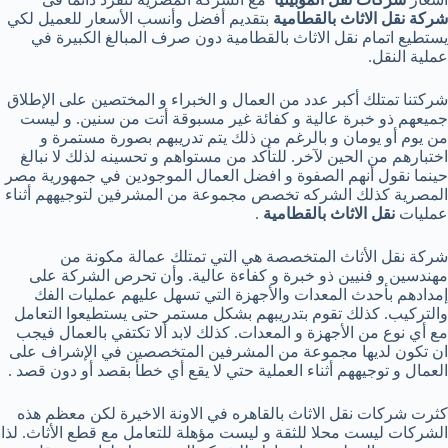
شركة نقل الاثاث بالقطامية
بتقديم أفضل وأنسب الأسعار للعميل لكي
يستطيع اتمام نقل الاثاث بالقطامية دون صرف المبالغ الكبيرة في
عملية النقل.
شركتنا تمتلك أكبر عدد من العمال و الخبراء و المختصين على الإطلاق
جميعهم ذو خبرة عالية و كفائة غير مسبوقة أتت من سنين. و ليست
من يوم أو يومان و بالرغم من ذلك يتم تدريبهم بصورة مستمرة و
اختبارهم من الحين لآخر. للتأكد من مستواهم و تحسينه لذلك لا نبالغ
حينما نقول أنهم الصفوة و افضل العمال الموجودين في جمهورية مصر
المصرية كذلك الشركه تخصص مجموعة من المشرفين لتوجيههم أثناء
عمليات
نقل الاثاث بالقطامية
.
شركة نقل الأثاث المتخصصة هي التي تمتلك عمالة مكونة من
مهندسين و فنيين ذو خبرة و كفاءة عالية. وأن تحرص الشركة على
إمدادهم بأحدث المعدات والأجهزة التي تسهل عليهم عمليات الفك
والتركيب. كذلك تقوم بتدريبهم بشكل مستمر حتى يستطيعوا التعامل
مع أي نوع من الأجهزة و المعدات. كذلك لابد ألا تكتفي بالعمال فيجب
ان تكون لديها مجموعة من المشرفين المتخصصين في الإشراف على
العمال و توجيههم أثناء العملية حتي لا يقع أي خطأ بقصد أو دون قصد .
كثرت شركات نقل الاثاث بالقاهره في الاونة الاخيرة لكن معظم هذه
الشركات ليست محلا للثقة و ليست مؤهلة للتعامل مع قطع الأثاث. لذا