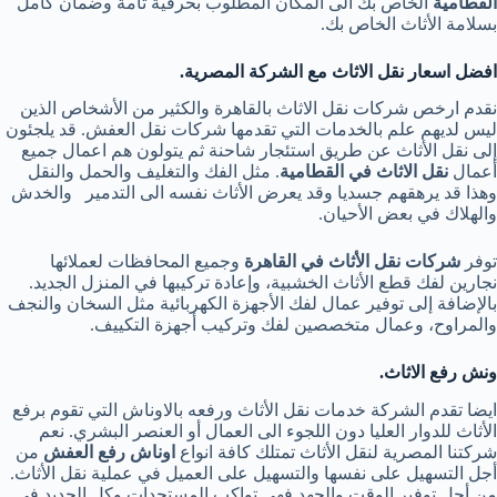
القطامية
الخاص بك الى المكان المطلوب بحرفية تامة وضمان كامل
بسلامة الأثاث الخاص بك.
افضل اسعار نقل الاثاث مع الشركة المصرية.
نقدم ارخص شركات نقل الاثاث بالقاهرة والكثير من الأشخاص الذين
ليس لديهم علم بالخدمات التي تقدمها شركات نقل العفش. قد يلجئون
إلى نقل الأثاث عن طريق استئجار شاحنة ثم يتولون هم اعمال جميع
أعمال
نقل الاثاث في القطامية
. مثل الفك والتغليف والحمل والنقل
وهذا قد يرهقهم جسديا وقد يعرض الأثاث نفسه الى التدمير والخدش
والهلاك في بعض الأحيان.
توفر
شركات نقل الأثاث في القاهرة
وجميع المحافظات لعملائها
نجارين لفك قطع الأثاث الخشبية، وإعادة تركيبها في المنزل الجديد.
بالإضافة إلى توفير عمال لفك الأجهزة الكهربائية مثل السخان والنجف
والمراوح، وعمال متخصصين لفك وتركيب أجهزة التكييف.
ونش رفع الاثاث.
ايضا تقدم الشركة خدمات نقل الأثاث ورفعه بالاوناش التي تقوم برفع
الأثاث للدوار العليا دون اللجوء الى العمال أو العنصر البشري. نعم
شركتنا المصرية لنقل الأثاث تمتلك كافة انواع
اوناش رفع العفش
من
أجل التسهيل على نفسها والتسهيل على العميل في عملية نقل الأثاث.
من أجل توفير الوقت والجهد فهى تواكب المستجدات وكل الجديد في