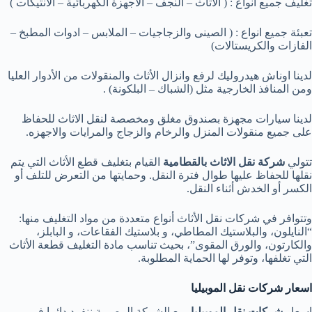
تغليف جميع أنواع : ( الأثاث – النجف – الاجهزة الكهربائية – الانتيكات )
تعبئة جميع انواع : ( الصينى والزجاجيات – الملابس – ادوات المطبخ –
الفازات والكريستالات)
لدينا اوناش هيدروليك لرفع وانزال الأثاث والمنقولات من الأدوار العليا
ومن المنافذ الخارجية مثل (الشباك – البلكونة) .
لدينا سيارات مجهزة بصندوق مغلق ومخصصة لنقل الاثاث للحفاظ
على جميع منقولات المنزل والرخام والزجاج والمرايات والاجهزه.
تتولي
شركة نقل الاثاث بالقطامية
القيام بتغليف قطع الأثاث التي يتم
نقلها للحفاظ عليها طوال فترة النقل. وحمايتها من التعرض للتلف أو
الكسر أو الخدش أثناء النقل.
وتتوافر في شركات نقل الأثاث أنواع متعددة من مواد التغليف منها:
“النايلون، والبلاستيك المطاطي، و بلاستيك الفقاعات، و البابلز،
والكارتون، والورق المقوى”، بحيث تناسب مادة التغليف قطعة الأثاث
التي تغلفها، وتوفر لها الحماية المطلوبة.
اسعار شركات نقل الموبيليا
اسعار
شركات نقل الموبيليا
مع الشركة المصرية ننفرد دائما فى