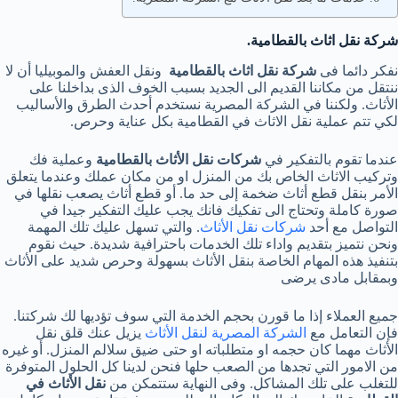
شركة نقل اثاث بالقطامية.
نفكر دائما فى
شركة نقل اثاث بالقطامية
ونقل العفش والموبيليا أن لا
ننتقل من مكاننا القديم الى الجديد بسبب الخوف الذى بداخلنا على
الأثاث. ولكننا في الشركة المصرية نستخدم أحدث الطرق والأساليب
لكي تتم عملية نقل الاثاث في القطامية بكل عناية وحرص.
عندما تقوم بالتفكير في
شركات نقل الأثاث بالقطامية
وعملية فك
وتركيب الاثاث الخاص بك من المنزل او من مكان عملك وعندما يتعلق
الأمر بنقل قطع أثاث ضخمة إلى حد ما. أو قطع أثاث يصعب نقلها في
صورة كاملة وتحتاج الى تفكيك فانك يجب عليك التفكير جيدا في
التواصل مع أحد
شركات نقل الأثاث
. والتي تسهل عليك تلك المهمة
ونحن نتميز بتقديم واداء تلك الخدمات باحترافية شديدة. حيث نقوم
بتنفيذ هذه المهام الخاصة بنقل الأثاث بسهولة وحرص شديد على الأثاث
وبمقابل مادى يرضى
جميع العملاء إذا ما قورن بحجم الخدمة التي سوف تؤديها لك شركتنا.
فإن التعامل مع
الشركة المصرية لنقل الأثاث
يزيل عنك قلق نقل
الأثاث مهما كان حجمه او متطلباته او حتى ضيق سلالم المنزل. أو غيره
من الامور التي تجدها من الصعب حلها فنحن لدينا كل الحلول المتوفرة
للتغلب على تلك المشاكل. وفى النهاية ستتمكن من
نقل الأثاث في