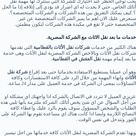
يجب توخي الحظر عند اختيارك للشركة التي ستترك لها مهمة نقل
أثاثك الخاص. حتي لا يحدث له اي اضرار قد يؤدي إلى إتلافه إذا ما الحل
؟ كيف يمكنك التفريق بين هذه الشركات و الشركات المتخصصة؟.
سنعرض عليك الان اهم ما يميز الشركات المتخصصة عن غير
المتخصصة حتى لا تقع في مكيدة هذه الشركات لتكون مطمئن.
خدمات ما بعد نقل الاثاث مع الشركة المصرية.
هناك الكثير من خدمات
شركات نقل الأثاث بالقطامية
التي تقدمها
شركات نقل الأثاث وبالاخص الشركة المصرية لنقل الأثاث وهى خدمة
ما بعد إتمام مهمة
نقل العفش في القطامية
.
وهو أن عميلنا يستطيع الاستفادة بخدماتنا حتى بعد إفراغ
شركة نقل
الأثاث
وانهاء المهمة من خلال الرد على كافة الاستفسارات وكافة
التساؤلات بمعنى أن الشركة في خدمة العميل على مدار 24 ساعة.
عزيزي العميل لا تتردد في الاتصال بالشركه اذا واجهتك اي مشكلة او
من أجل السؤال عن اي شئ يخص أثاثك. الشركة ملتزمة بأنها تلبي هذه
الطلبات والشخص المسؤول سوف يقوم بالرد عليك واعطاء كافة
النصائح اللازمة وايضا اذا كانت هناك اي مساعدة تقوم بها الشركة على
الفور وتتدخل في نفس الوقت .
وبهذا تقدم الشركة المصرية لنقل الأثاث كافة خدماتها من اجل تيسير