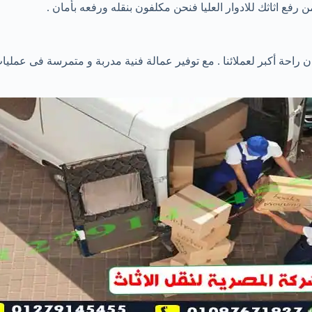
ن رفع اثاثك للادوار العليا فنحن مكلفون بنقله ورفعه بأمان .
راحة أكبر لعملائنا . مع توفير عمالة فنية مدربة و متمرسة فى عملي