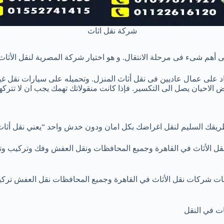
شركة نقل اثاث
على أهم شىء فى مرحلة الانتقال. و هو اختيار شركة المصرية لنقل الأ
د على عمال عاديين فى نقل أثاث المنزل. وتحميله على سيارات نقل غير
لاحيان يصل الى التكسير. فإذا كانت منقوﻻتك تهمك يجب ان ﻻ تتركها
قك السليم لنقل اغراضك بكل امان ودون خدش واحد “يعني نقل أثاث با
ل الأثاث في القاهرة وجميع المحافظات ونقل العفش وفك وتركيب وت
ت شركات نقل الأثاث في القاهرة وجميع المحافظات نقل العفش تركيب 
ات في النقل