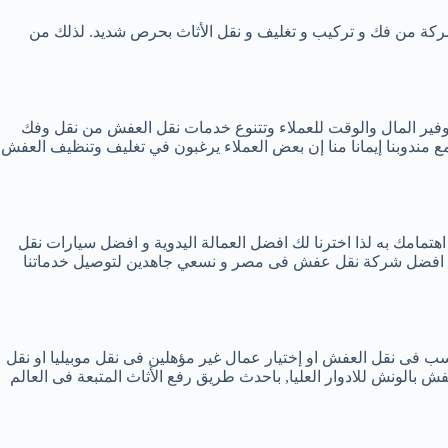
شركة من فك و تركيب و تغليف و نقل الأثاث بحرص شديد. لذلك من
– 01002808707 بأفضل خدمة واقل تكاليف وأسرع وقت لتوفير المال والوقت للعملاء وتتنوع خدمات نقل العفش من نقل وفك
مندوبنا إيمانا منا إن بعض العملاء يرغبون في تغليف وتنظيف العفش
هتمامك به لذا اخترنا لك افضل العمالة اليدوية و افضل سيارات نقل
 باننا افضل شركة نقل عفش فى مصر و نسعي جاهدين لتوصيل خدماتنا
مناسب فى نقل العفش او إختيار عمال غير مؤهلين فى نقل موبيليا او نقل
ش بالونش للادوار العليا, باحدث طريق رفع الأثاث المتبعة فى العالم