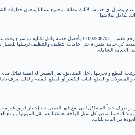
مان عدم وصول اى خدوش لأثاثك مطلقا. وجميع عمالنا يتبعون خطوات ال
تك بكامل سلامتها
شركة المصرية لنقل الأثاث افضل شركات نقل الاثاث بمدينة بدر -ونش رفع عفش 
يم كل خدمة منفردة حتى خامات التغليف والتنظيف نرسلها للعميل مع 
ى الخدمة الشاملة.
تيب القطع و تخزينها داخل الصناديق، نقل العفش له اهمية تماثل مدى ا
 و المنقولات و القطع القابلة للكسر أو القطع الثمينة و لذلك نعرف
خر , و نعرف جيداً المشاكل التى يقع فيها العميل عند إختيار فريق غير 
لك قمنا بتوفير كل سبل الراحة لعملائنا عند نقل الموبيليا و رفع العف
لجودة من الباب للباب.