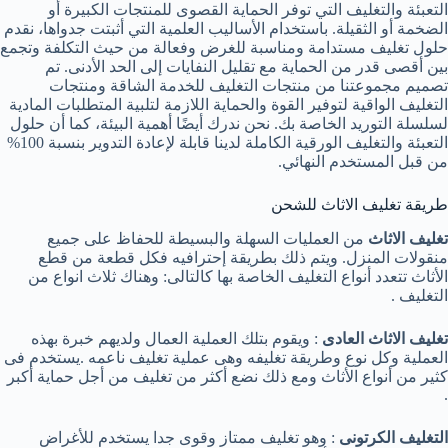
التعبئة والتغليف التي توفر الحماية القصوى للمنتجات الكبيرة أو
الضخمة أو الثقيلة. باستخدام الأساليب العلمية التي أثبتت جدواها، نقدم
حلول تغليف مستدامة ومناسبة للغرض وفعالة من حيث التكلفة وتجمع
بين أقصى قدر من الحماية مع تقليل النفايات إلى الحد الأدنى. تم
تصميم مجموعتنا من منتجات التغليف للخدمة الشاقة ومنتجات
التغليف الواقية لتوفير القوة والحماية اللازمة لتلبية المتطلبات المادية
لسلسلة التوريد الخاصة بك. نحن ندرك أيضًا أهمية البيئة، كما أن حلول
التعبئة والتغليف الورقية الكاملة لدينا قابلة لإعادة التدوير بنسبة 100%
من قبل المستخدم النهائي.
طريقة تغليف الاثاث للشحن
تغليف الاثاث
من العمليات السهلة والبسيطة للحفاظ على جميع
منقولات المنزل. ويتم ذلك بطريقة إحترافيه فكل قطعة من قطع
الأثاث تتعدد أنواع التغليف الخاصة بها كالتالى: وهناك ثلاث انواع من
التغليف .
تغليف الاثاث العادى
: ويقوم بتلك العملية العمال ولديهم خبرة بهذه
العملية وكل نوع وطريقة تغليفه وهى عملية تغليف ناعمه .يستخدم فى
كثير من أنواع الأثاث ومع ذلك نضع أكثر من تغليف من أجل حماية أكبر
.
التغليف الكرتونى
: وهو تغليف ممتاز وقوى جدا يستخدم للأغراض