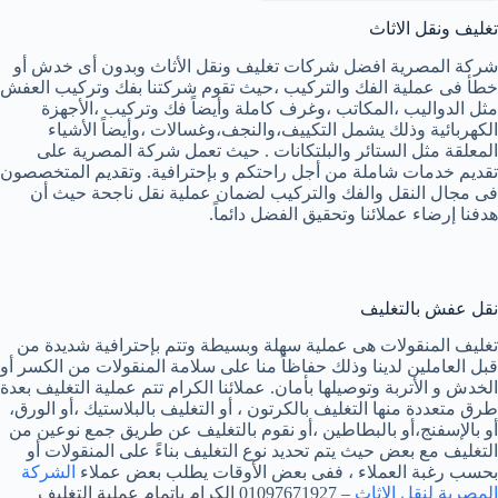
تغليف ونقل الاثاث
شركة المصرية افضل شركات تغليف ونقل الأثاث وبدون أى خدش أو
خطأ فى عملية الفك والتركيب ،حيث تقوم شركتنا بفك وتركيب العفش
مثل الدواليب ،المكاتب ،وغرف كاملة وأيضاً فك وتركيب ،الأجهزة
الكهربائية وذلك يشمل التكييف،والنجف،وغسالات ،وأيضاً الأشياء
المعلقة مثل الستائر والبلتكانات . حيث تعمل شركة المصرية على
تقديم خدمات شاملة من أجل راحتكم و بإحترافية. وتقديم المتخصصون
فى مجال النقل والفك والتركيب لضمان عملية نقل ناجحة حيث أن
هدفنا إرضاء عملائنا وتحقيق الفضل دائماً.
نقل عفش بالتغليف
تغليف المنقولات هى عملية سهلة وبسيطة وتتم بإحترافية شديدة من
قبل العاملين لدينا وذلك حفاظاً منا على سلامة المنقولات من الكسر أو
الخدش و الأتربة وتوصيلها بأمان. عملائنا الكرام تتم عملية التغليف بعدة
طرق متعددة منها التغليف بالكرتون ، أو التغليف بالبلاستيك ،أو الورق،
أو بالإسفنج،أو بالبطاطين ،أو نقوم بالتغليف عن طريق جمع نوعين من
التغليف مع بعض حيث يتم تحديد نوع التغليف بناءً على المنقولات أو
بحسب رغبة العملاء ، ففى بعض الأوقات يطلب بعض عملاء
الشركة
المصرية لنقل الاثاث
– 01097671927 الكرام بإتمام عملية التغليف