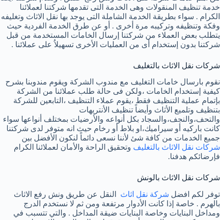
خدمة تنظيف المنقولات وهى الخدمة التى تقدمها شركتنا لعملائنا
الكرام . سواء بطريقة الخدمة الشاملة التى يوجد بها نقل الاثاث وتغليفه
وفكة وتنظيفه وتركيبه مرة أخرى . أو عن طرق الخدمة الفردية حيث
يتطلب بعض العملاء من شركتنا إرسال الخامات المستخدمة من قبل
شركتنا بدون إستخدام أى من العمليات الأخرى تسهيلاُ على عملائنا .
شركات نقل الاثاث بالتغليف
نقوم بارسال خامات التغليف مع مندوب الشركة ويقوم مندوبنا بشرح
كيفية إستخدام الخامات ،ولكن فى حالة طلب عملائنا من الشركة
بإتمام عملية التنظيف فقط ،يقوم عملاء التنظيف ،التابعين للشركة
بتنظيف وتلميع الأثاث وأيضاً تنظيف الأنتريهات
والتحف،والنجف،والسجاد بكل أنواعه والأرضيات بمختلف أنواعها سواء
كانت باركيه أو سيراميك،او بلاط أو رخام حيث انه متوفر لدى شركتنا
جميع الخدمات من كافة شئ لأننا نسعى دائماً لنكون الأفضل بين
شركات نقل الاثاث بالتغليف
وتحقيق الراحة والأمان لعملائنا الكرام
فإرضائكم هدفنا.
شركات نقل الاثاث بالونش
توفر لكم افضل
شركة نقل اثاث
النقل عن طريق ونش رفع الاثاث
بالهرم . خاصة إذا كانت الأدوار مرتفعة ومن ثم لا نستخدم الدرج
ومداخل البنايات وخاصة البنايات ضيقة المداخل . والتي تتسبب في