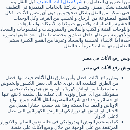
من الضروري التعامل مع
شركة نقل اثاث بالتغليف
قبل النقل يتم
التغليف بشكل مميز . وتتميز شركتنا بالخامات المتميزة في التغليف
حتى نتمكن من النقل بشكل صحيح ومن دون أن يتضرر الأثاث . فكل
القطع المصنوعة من الزجاج والخشب من الغرف وكل الوحدات
الخشبية والصالونات والانتريهات وكذلك الأنتيكات والتابلوهات
واللوحات الفنية والكتب والملابس والمفروشات والمنسوجات والسجاد
والأجهزة سيتم نقلها داخل صناديق مخصصة للنقل . بعد تغليفها بصورة
جيدة أما الأشياء الخشبية والسجاد وغيرها من القطع الكبيرة سيتم
التعامل معها بعناية كبيرة أثناء النقل.
ونش رفع الأثاث في مصر
ونش رفع الأثاث في مصر
ونش رفع الأثاث افضل وأمن طرق
نقل الأثاث
حيث انها افضل
من الطرق التقليديه التى تؤدى غالبا الى بعض الكسور والخدوش
بينما معداتنا من اوناش كهربائيه او اوناش هيدروليكيه تحمى
منقولاتك من اى اضرار وتؤدى الى عمليه نقل سليمه لا ينتج عنها
اى خسائر يوجد لدى
شركه المصرية لنقل الأثاث
جميع انواع
الاوناش والمعدات الحديثه وهذا يتم حسب اختيار العميل من
الاحبال او الونش الهيدروليكي او الونش الكهربائيي التى تصل
لاعلى الادوار
كما يستخدم الونش الهيدروليكي فى حالة ضيق السلم او الادورار
المرتفعة من على الوجهة من خلال وضع الأثاث على منصة