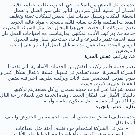
خدمات نقل العفش من المكاتب في الجيزة يتطلب تخطيط دقيقا
لضمان أن عملية النقل تتم دون التأثير على سير العمل أو تعطل
أنشطة المكتب وتشمل خدمات نقل العفش للمكاتب تعبئة وتغليف
المعدات المكتبية والأثاث بعناية فائقة باستخدام مواد عالية الجودة.
تقدم الشركات المتخصصة في هذا المجال أيضًا مثل الشركة المصرية
خدمة فك وتركيب الأثاث المكتبي. بما يتناسب مع احتياجات العمل فإن
هذه الخدمة تتميز بالسرعة والدقة، حيث يتم النقل وفقا للجدول
الزمني المحدد مما يضمن عدم تعطيل العمل أو التأثير على إنتاجية
الموظفين.
فك وتركيب عفش بالجيزة
تعتبر خدمة فك وتركيب العفش من الخدمات الأساسية التي تقدمها
الشركة المصرية . حيث تساهم في تسهيل عملية الانتقال بشكل كبير و
يقوم الفريق المتخصص بفك الأثاث وتركيبه بطريقة احترافية تضمن
الحفاظ على سلامته وجودته.
تعتمد شركتنا على أدوات حديثة لضمان أن كل قطعة يتم تركيبها
بالشكل الأمثل في المكان الجديد . وهذه الخدمة تتيح للعملاء راحة البال
والتأكد من أن عملية النقل ستكون سلسة وآمنة.
تغليف عفش بالجيزة
خدمة تغليف العفش تعد خطوة أساسية لحمايته من الخدوش والتلف
أثناء النقل.
يتم في الشركة
استخدام مواد تغليف آمنة مثل الفقاعات
الهوائية، ورق الكرتون، وأغطية خاصة للحفاظ على الأثاث.