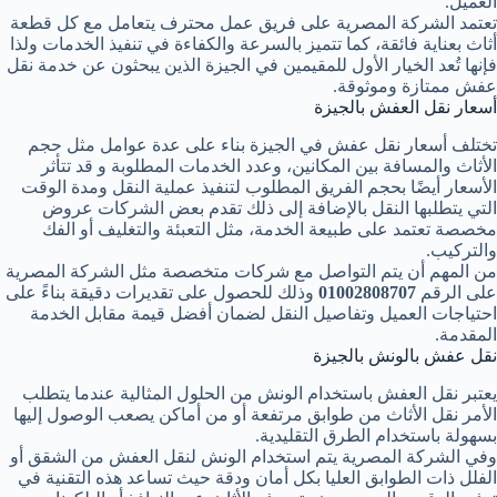
العميل.
تعتمد الشركة المصرية على فريق عمل محترف يتعامل مع كل قطعة
أثاث بعناية فائقة، كما تتميز بالسرعة والكفاءة في تنفيذ الخدمات ولذا
فإنها تُعد الخيار الأول للمقيمين في الجيزة الذين يبحثون عن خدمة نقل
عفش ممتازة وموثوقة.
أسعار نقل العفش بالجيزة
تختلف أسعار نقل عفش في الجيزة بناء على عدة عوامل مثل حجم
الأثاث والمسافة بين المكانين، وعدد الخدمات المطلوبة و قد تتأثر
الأسعار أيضًا بحجم الفريق المطلوب لتنفيذ عملية النقل ومدة الوقت
التي يتطلبها النقل بالإضافة إلى ذلك تقدم بعض الشركات عروض
مخصصة تعتمد على طبيعة الخدمة، مثل التعبئة والتغليف أو الفك
والتركيب.
من المهم أن يتم التواصل مع شركات متخصصة مثل الشركة المصرية
على الرقم
01002808707
وذلك للحصول على تقديرات دقيقة بناءً على
احتياجات العميل وتفاصيل النقل لضمان أفضل قيمة مقابل الخدمة
المقدمة.
نقل عفش بالونش بالجيزة
يعتبر نقل العفش باستخدام الونش من الحلول المثالية عندما يتطلب
الأمر نقل الأثاث من طوابق مرتفعة أو من أماكن يصعب الوصول إليها
بسهولة باستخدام الطرق التقليدية.
وفي الشركة المصرية يتم استخدام الونش لنقل العفش من الشقق أو
الفلل ذات الطوابق العليا بكل أمان ودقة حيث تساعد هذه التقنية في