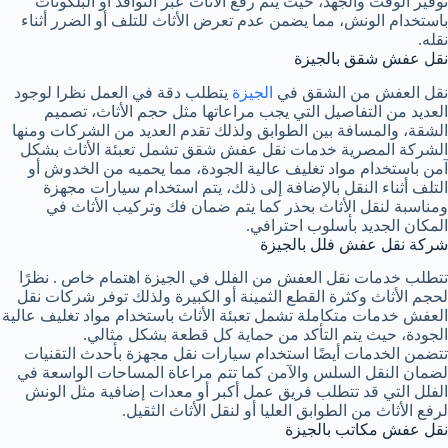
توفير الوقت والجهد، حيث يتم رفع الأثاث عبر النوافذ أو البلكونات
باستخدام الونش، مما يضمن عدم تعرض الأثاث للتلف أو الضرر أثناء
نقله.
نقل عفش شقق بالجيزة
نقل العفش من الشقق في
الجيزة
يتطلب دقة في العمل نظرا لوجود
العديد من التفاصيل التي يجب مراعاتها مثل حجم الأثاث، تصميم
الشقة، والمسافة بين الطوابق ولذلك تقدم العديد من الشركات ومنها
الشركة المصرية خدمات نقل عفش شقق تشمل تعبئة الأثاث بشكل
آمن باستخدام مواد تغليف عالية الجودة، مما يحميه من الخدوش أو
التلف أثناء النقل بالإضافة إلى ذلك، يتم استخدام سيارات مجهزة
ومناسبة لنقل الأثاث بحذر كما يتم ضمان فك وتركيب الأثاث في
المكان الجديد بأسلوب احترافي.
شركة نقل عفش فلل بالجيزة
تتطلب خدمات نقل العفش من الفلل في الجيزة اهتمام خاص . نظرًا
لحجم الأثاث وكثرة القطع الثمينة أو الكبيرة ولذلك توفر شركات نقل
العفش خدمات متكاملة تشمل تعبئة الأثاث باستخدام مواد تغليف عالية
الجودة، حيث يتم التأكد من حماية كل قطعة بشكل مثالي.
تتضمن الخدمات أيضًا استخدام سيارات نقل مجهزة بأحدث التقنيات
لضمان النقل السلس والآمن كما تتم مراعاة المساحات الواسعة في
الفلل التي قد تتطلب فريق عمل أكبر أو معدات إضافية مثل الونش
لرفع الأثاث من الطوابق العليا أو لنقل الأثاث الثقيل.
نقل عفش مكاتب بالجيزة