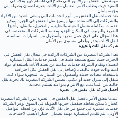
مهمة نقل العفش من الأمور التي تحتاج إلى اهتمام كبير ودقة في
التنفيذ حيث يتطلب الأمر التعامل مع الأثاث بعناية لضمان وصوله إلى
وجهته بأمان.
تعد خدمات نقل العفش من أبرز الخدمات التي يسعى العديد من الأفراد
والشركات إلى الاستفادة منها و يتميز نقل العفش في الجيزة بتوفير
خدمات متكاملة تشمل التعبئة والتغليف، والتحميل، والنقل، وأخيرًا
التفريغ والترتيب في المكان الجديد وتعتمد الشركات المتخصصة في
هذا المجال على فرق عمل مدربة وأسطول من السيارات المناسبة
لنقل الأثاث بحذر وبأعلى مستوى من الأمان.
شركة
نقل اثاث بالجيزة
تعد الشركة المصرية من الشركات الرائدة في مجال نقل العفش في
الجيزة، حيث تتمتع بسمعة طيبة في تقديم خدمات النقل الممتازة
للعملاء وتقدم الشركة خدمات شاملة من تعبئة الأثاث باستخدام مواد
آمنة وذات جودة عالية، بالإضافة إلى نقل العفش بكل احترافية
باستخدام معدات حديثة وأسطول من السيارات المجهزة سواء كنت
تنتقل إلى منزل جديد أو مكتب، تضمن الشركة المصرية لك تجربة نقل
خالية من المتاعب، مع الالتزام بمواعيد تسليم محددة.
أفضل شركة نقل عفش في الجيزة
عندما يتعلق الأمر بأفضل نقل العفش في الجيزة تبرز الشركة المصرية
كخيار لا يمكن تجاهله فبفضل خبرتها الطويلة في السوق توفر الشركة
خدمات متميزة في جميع مراحل نقل الأثاث فإن من لحظة التواصل
الأولى، يتم تقديم استشارة مهنية لضمان اختيار الأنسب لاحتياجات