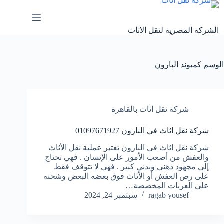
لتجاوز
لى
لمحتوى
الشركة المصرية لنقل الاثاث
الوسم
كمبوند البارون
شركة نقل اثاث بالقاهرة
شركة نقل اثاث في البارون 01097671927
شركة نقل اثاث في البارون تعتبر عملية نقل الأثاث
والعفش من أصعب الأمور على الإنسان . فهي تحتاج
إلى مجهود ذهني وبدني كبير . فهى لا تتوقف فقط
على رص العفش أو الأثاث فوق بعضه البعض وشحنه
على العربات المخصصة…
ragab yousef
سبتمبر 24, 2024